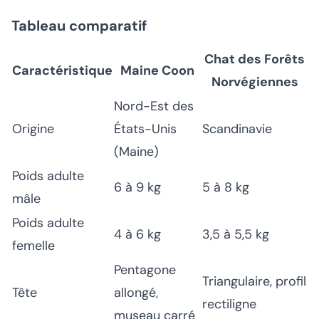
Tableau comparatif
Chat des Forêts
Caractéristique
Maine Coon
Norvégiennes
Nord-Est des
Origine
États-Unis
Scandinavie
(Maine)
Poids adulte
6 à 9 kg
5 à 8 kg
mâle
Poids adulte
4 à 6 kg
3,5 à 5,5 kg
femelle
Pentagone
Triangulaire, profil
Tête
allongé,
rectiligne
museau carré