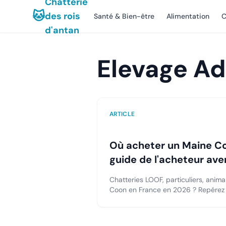
Chatterie
🐱
des rois
Santé & Bien-être
Alimentation
C
d'antan
Elevage Ad
ARTICLE
Où acheter un Maine Co
guide de l'acheteur aver
Chatteries LOOF, particuliers, anima
Coon en France en 2026 ? Repérez u
les arnaques avec notre guide.