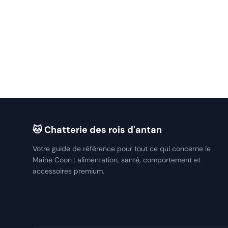
🐱 Chatterie des rois d'antan
Votre guide de référence pour tout ce qui concerne le
Maine Coon : alimentation, santé, comportement et
accessoires premium.